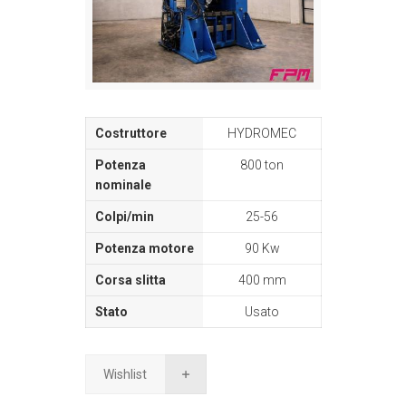
HYDROMEC
800 ton
25-56
90 Kw
400 mm
Usato
Wishlist