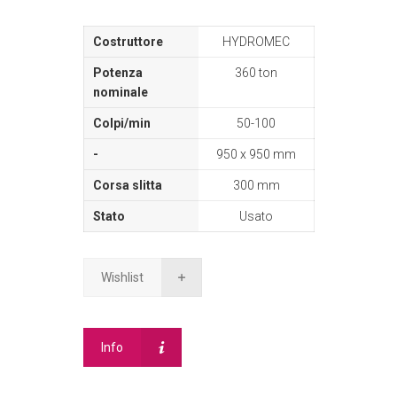
HYDROMEC
360 ton
50-100
950 x 950 mm
300 mm
Usato
Wishlist
Info