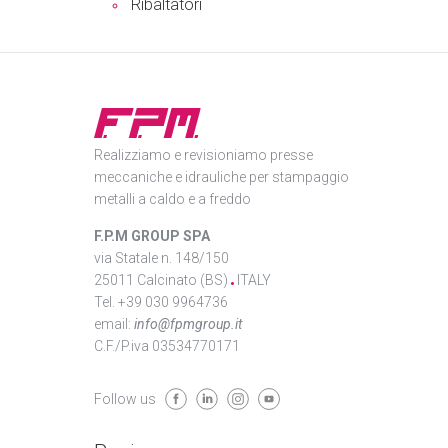
Ribaltatori
Realizziamo e revisioniamo presse
meccaniche e idrauliche per stampaggio
metalli a caldo e a freddo
F.P.M GROUP SPA
via Statale n. 148/150
25011 Calcinato (BS)
ITALY
Tel. +39 030 9964736
email:
info@fpmgroup.it
C.F./P.iva 03534770171
Follow us