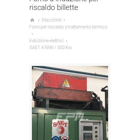
riscaldo billette
Macchine
Forni per riscaldo e trattamento termico
Induzione-elettrici
SAET 4 RNR / 300 Kw