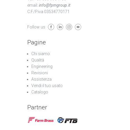
email:
info@fpmgroup.it
C.F./P.iva 03534770171
Follow us
Pagine
Chi siamo
Qualità
Engineering
Revisioni
Assistenza
Vendi il tuo usato
Catalogo
Partner