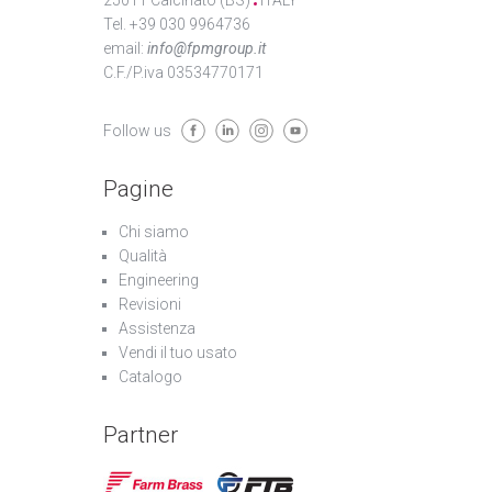
Tel. +39 030 9964736
email:
info@fpmgroup.it
C.F./P.iva 03534770171
Follow us
Pagine
Chi siamo
Qualità
Engineering
Revisioni
Assistenza
Vendi il tuo usato
Catalogo
Partner