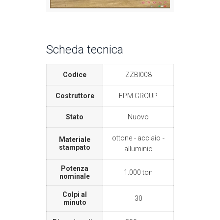
Scheda tecnica
Codice
ZZBI008
Costruttore
FPM GROUP
Stato
Nuovo
ottone
acciaio
Materiale
stampato
alluminio
Potenza
1.000 ton
nominale
Colpi al
30
minuto