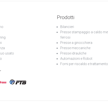
Prodotti
mo
Bilancieri
Presse stampaggio a caldo met
ring
ferrosi
ni
Presse a ginocchiera
nza
Presse meccaniche
 tuo usato
Presse idrauliche
go
Automazioni e Robot
Forni per riscaldo e trattament
r