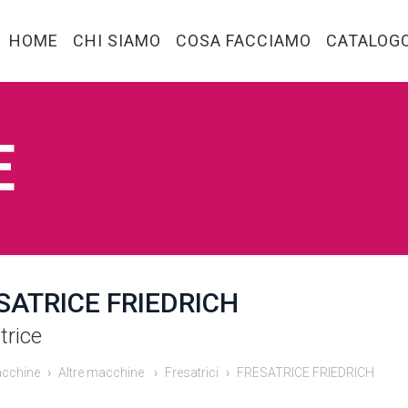
HOME
CHI SIAMO
COSA FACCIAMO
CATALOG
E
SATRICE FRIEDRICH
trice
cchine
Altre macchine
Fresatrici
FRESATRICE FRIEDRICH