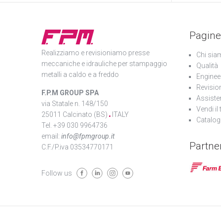
Pagine
Realizziamo e revisioniamo presse
Chi sia
meccaniche e idrauliche per stampaggio
Qualità
metalli a caldo e a freddo
Enginee
Revisio
F.P.M GROUP SPA
Assiste
via Statale n. 148/150
Vendi il
25011 Calcinato (BS)
ITALY
Catalo
Tel. +39 030 9964736
email:
info@fpmgroup.it
Partne
C.F./P.iva 03534770171
Follow us