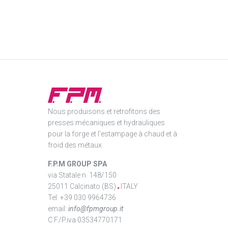
Nous produisons et retrofitons des
presses mécaniques et hydrauliques
pour la forge et l'estampage à chaud et à
froid des métaux.
F.P.M GROUP SPA
via Statale n. 148/150
25011 Calcinato (BS)
ITALY
Tel. +39 030 9964736
email:
info@fpmgroup.it
C.F./P.iva 03534770171