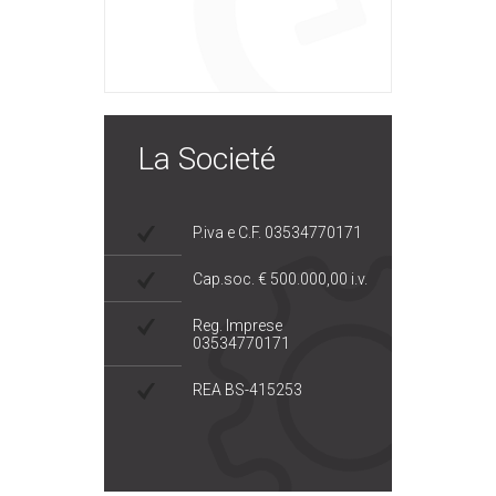
La Societé
P.iva e C.F. 03534770171
Cap.soc. € 500.000,00 i.v.
Reg. Imprese
03534770171
REA BS-415253