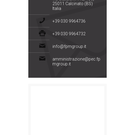
25011 Calcinato (BS)
Italia
+39 030 9964736
+39 030 9964732
info@fpmgroup.it
amministrazione@pec.fp
mgroup.it