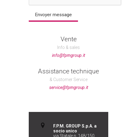
Vente
Info & sales
info@fpmgroup.it
Assistance technique
& Customer Service
service@fpmgroup.it
F.P.M. GROUP S.p.A. a
socio unico
via Statale n. 148/150,