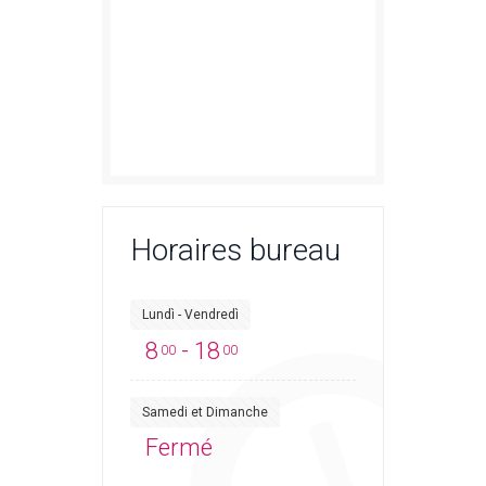
Horaires bureau
Lundì - Vendredì
8
- 18
00
00
Samedi et Dimanche
Fermé