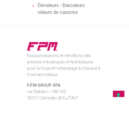
Élévateurs - Basculeurs
videurs de caissons
Nous produisons et retrofitons des
presses mécaniques et hydrauliques
pour la forge et l'estampage à chaud et à
froid des métaux.
F.P.M GROUP SPA
via Statale n. 148/150
25011 Calcinato (BS)
ITALY
Tel. +39 030 9964736
email:
info@fpmgroup.it
C.F./P.iva 03534770171