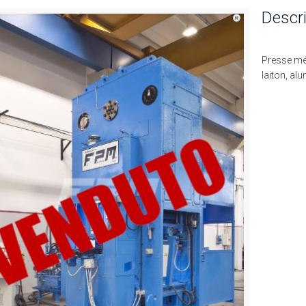
Descri
Presse mé
laiton, al