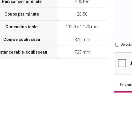
Puissance nominale
400 ton
Coups par minute
20-50
Dimension table
1.090 x 1.220 mm
Course coulisseau
370 mm
Je con
istance table-coulisseau
725 mm