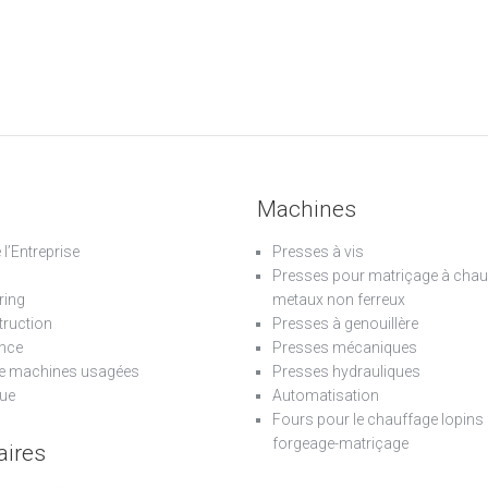
Machines
e l’Entreprise
Presses à vis
Presses pour matriçage à chau
ring
metaux non ferreux
ruction
Presses à genouillère
nce
Presses mécaniques
e machines usagées
Presses hydrauliques
ue
Automatisation
Fours pour le chauffage lopins 
forgeage-matriçage
aires