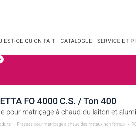
U'EST-CE QU ON FAIT
CATALOGUE
SERVICE ET P
S
ETTA FO 4000 C.S. / Ton 400
e pour matriçage à chaud du laiton et alum
oduits
Presses pour matriçage à chaud des metaux non ferreux
RO