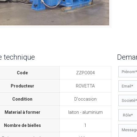
e technique
Deman
Code
ZZPO004
Producteur
ROVETTA
Condition
D'occasion
Material à former
laiton
aluminium
Nombre de bielles
1