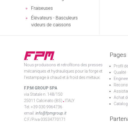
Fraiseuses
Élévateurs - Basculeurs
videurs de caissons
Pages
Nous produisons et retrofitons des presses
Profil d
mécaniques et hydrauliques pour la forge et
Qualité
l'estampage à chaud et à froid des métaux.
Enginee
Reconst
F.P.M GROUP SPA
Assista
via Statale n. 148/150
Achat d
25011 Calcinato (BS)
ITALY
Catalog
Tel. +39 030 9964736
email:
info@fpmgroup.it
Parten
C.F./P.iva 03534770171