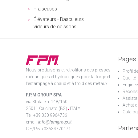
Fraiseuses
Élévateurs - Basculeurs
videurs de caissons
Pages
Nous produisons et retrofitons des presses
Profil d
mécaniques et hydrauliques pour la forge et
Qualité
l'estampage à chaud et à froid des métaux.
Enginee
Reconst
F.P.M GROUP SPA
Assista
via Statale n. 148/150
Achat d
25011 Calcinato (BS)
ITALY
Catalog
Tel. +39 030 9964736
email:
info@fpmgroup.it
Parten
C.F./P.iva 03534770171