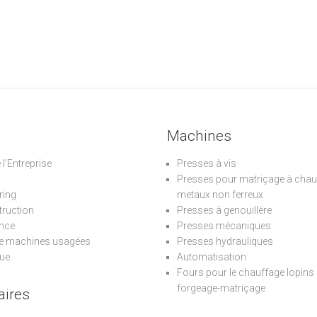
Machines
e l’Entreprise
Presses à vis
Presses pour matriçage à chau
ring
metaux non ferreux
ruction
Presses à genouillère
nce
Presses mécaniques
e machines usagées
Presses hydrauliques
ue
Automatisation
Fours pour le chauffage lopins 
forgeage-matriçage
aires