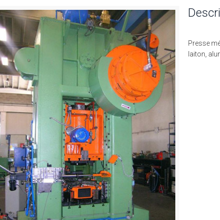
Descri
Presse mé
laiton, al