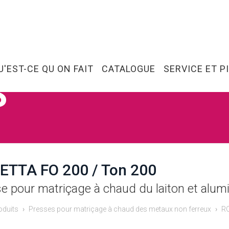
U'EST-CE QU ON FAIT
CATALOGUE
SERVICE ET P
S
ETTA FO 200 / Ton 200
e pour matriçage à chaud du laiton et alum
oduits
Presses pour matriçage à chaud des metaux non ferreux
RO