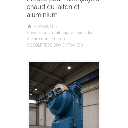
chaud du laiton et
aluminium
Produits
Presses pour matriçage à chaud des
metaux non ferreux
MECOLPRESS SOV 3 / Ton 300