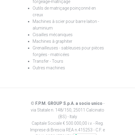
forgeage-matriçage
Outils de matriçage poinçonné en
creux
Machines à scier pour barre laiton -
aluminium
Cisailles mécaniques
Machines à graphiter
Grenailleuses - sableuses pour pièces
forgées - matricées
Transfer - Tours
Outres machines
©
F.P.M. GROUP S.p.A. a socio unico
-
via Statale n. 148/150, 25011 Calcinato
(BS) - Italy
Capitale Sociale € 500.000,00 i.v. - Reg.
Imprese di Brescia REA n.415253 - C.F. e