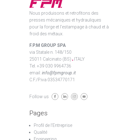
Nous produisons et retrofitons des
presses mécaniques et hydrauliques
pour la forge et l'estampage à chaud et à
froid des métaux.
F.P.M GROUP SPA
via Statale n. 148/150
25011 Calcinato (BS)
ITALY
Tel. +39 030 9964736
email:
info@fpmgroup.it
C.F./P.iva 03534770171
Follow us
Pages
Profil de l’Entreprise
Qualité
Engineering