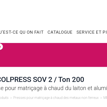
U'EST-CE QU ON FAIT
CATALOGUE
SERVICE ET P
S
OLPRESS SOV 2 / Ton 200
e pour matriçage à chaud du laiton et alum
oduits
Presses pour matriçage à chaud des metaux non ferreux
M