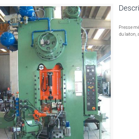
Descri
Presse mé
du laiton,