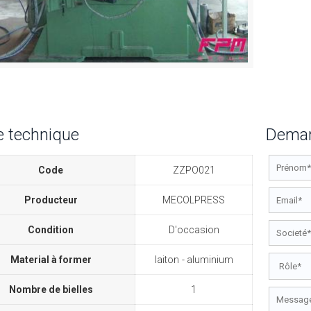
e technique
Deman
Code
ZZPO021
Producteur
MECOLPRESS
Condition
D'occasion
Material à former
laiton
aluminium
Nombre de bielles
1