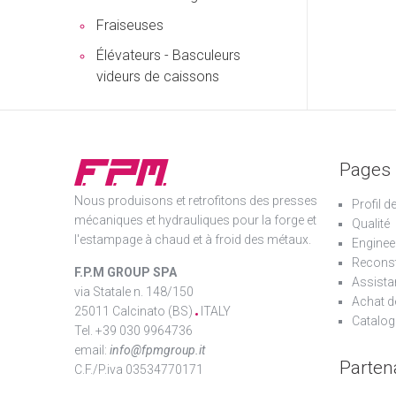
Fraiseuses
Élévateurs - Basculeurs
videurs de caissons
Pages
Nous produisons et retrofitons des presses
Profil d
mécaniques et hydrauliques pour la forge et
Qualité
l'estampage à chaud et à froid des métaux.
Enginee
Reconst
F.P.M GROUP SPA
Assista
via Statale n. 148/150
Achat d
25011 Calcinato (BS)
ITALY
Catalog
Tel. +39 030 9964736
email:
info@fpmgroup.it
Parten
C.F./P.iva 03534770171