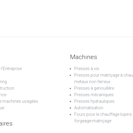
Machines
e l’Entreprise
Presses à vis
Presses pour matriçage à chau
ring
metaux non ferreux
ruction
Presses à genouillère
nce
Presses mécaniques
e machines usagées
Presses hydrauliques
ue
Automatisation
Fours pour le chauffage lopins 
forgeage-matriçage
aires