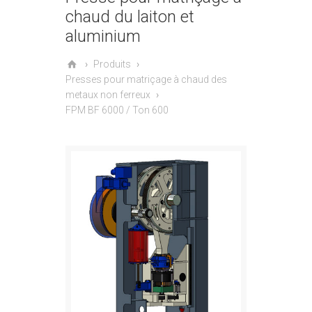
chaud du laiton et
aluminium
Produits
Presses pour matriçage à chaud des
metaux non ferreux
FPM BF 6000 / Ton 600