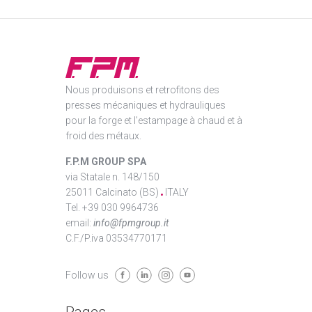
Nous produisons et retrofitons des
presses mécaniques et hydrauliques
pour la forge et l'estampage à chaud et à
froid des métaux.
F.P.M GROUP SPA
via Statale n. 148/150
25011 Calcinato (BS)
ITALY
Tel. +39 030 9964736
email:
info@fpmgroup.it
C.F./P.iva 03534770171
Follow us
Pages