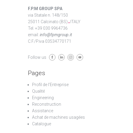
F.P.M GROUP SPA
via Statale n. 148/150
25011 Calcinato (BS)
ITALY
Tel. +39 030 9964736
email:
info@fpmgroup.it
C.F./P.iva 03534770171
Follow us
Pages
Profil de l’Entreprise
Qualité
Engineering
Reconstruction
Assistance
Achat de machines usagées
Catalogue