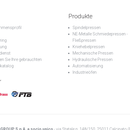
Produkte
hmensprofil
Spindelpressen
NE-Metalle Schmiedepressen -
ring
Fließpressen
lung
Kniehebelpressen
dienst
Mechanische Pressen
en Sie Ihre gebrauchten
Hydraulische Pressen
katalog
Automatisierung
Industrieöfen
r
. GROUP S.p.A. a socio unico
- via Statale n. 148/150, 25011 Calcinato (B