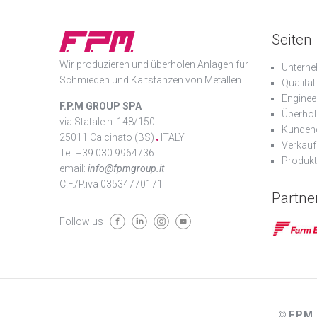
Seiten
Wir produzieren und überholen Anlagen für
Unterne
Schmieden und Kaltstanzen von Metallen.
Qualität
Enginee
F.P.M GROUP SPA
Überho
via Statale n. 148/150
Kunden
25011 Calcinato (BS)
ITALY
Verkauf
Tel. +39 030 9964736
Produkt
email:
info@fpmgroup.it
C.F./P.iva 03534770171
Partne
Follow us
©
F.P.M