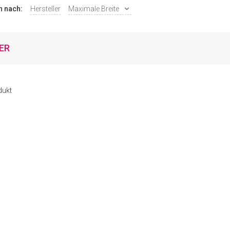
n nach:
Hersteller
Maximale Breite
TER
dukt