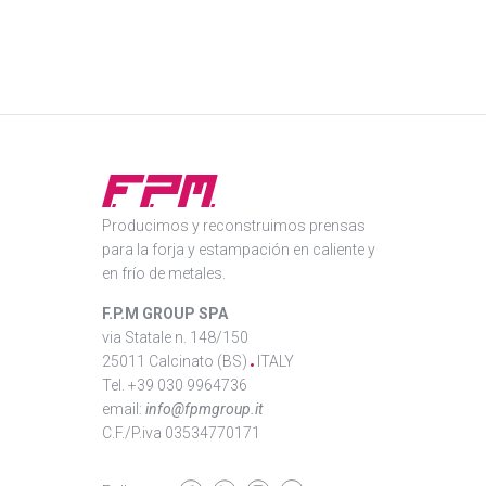
Producimos y reconstruimos prensas
para la forja y estampación en caliente y
en frío de metales.
F.P.M GROUP SPA
via Statale n. 148/150
25011 Calcinato (BS)
ITALY
Tel. +39 030 9964736
email:
info@fpmgroup.it
C.F./P.iva 03534770171