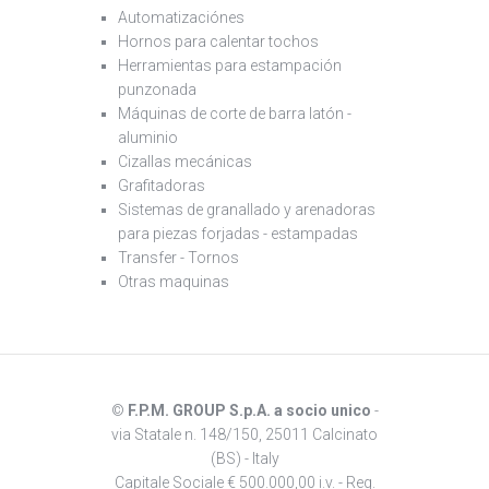
Automatizaciónes
Hornos para calentar tochos
Herramientas para estampación
punzonada
Máquinas de corte de barra latón -
aluminio
Cizallas mecánicas
Grafitadoras
Sistemas de granallado y arenadoras
para piezas forjadas - estampadas
Transfer - Tornos
Otras maquinas
©
F.P.M. GROUP S.p.A. a socio unico
-
via Statale n. 148/150, 25011 Calcinato
(BS) - Italy
Capitale Sociale € 500.000,00 i.v. - Reg.