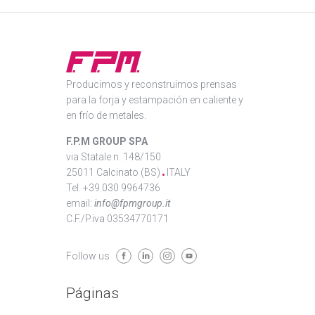
Producimos y reconstruimos prensas
para la forja y estampación en caliente y
en frío de metales.
F.P.M GROUP SPA
via Statale n. 148/150
25011 Calcinato (BS)
ITALY
Tel. +39 030 9964736
email:
info@fpmgroup.it
C.F./P.iva 03534770171
Follow us
Páginas