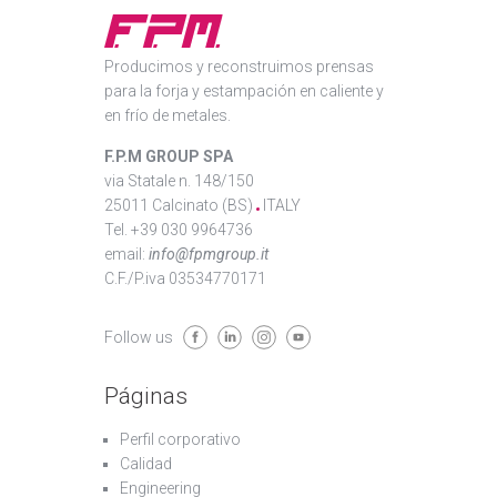
Producimos y reconstruimos prensas
para la forja y estampación en caliente y
en frío de metales.
F.P.M GROUP SPA
via Statale n. 148/150
25011 Calcinato (BS)
ITALY
Tel. +39 030 9964736
email:
info@fpmgroup.it
C.F./P.iva 03534770171
Follow us
Páginas
Perfil corporativo
Calidad
Engineering