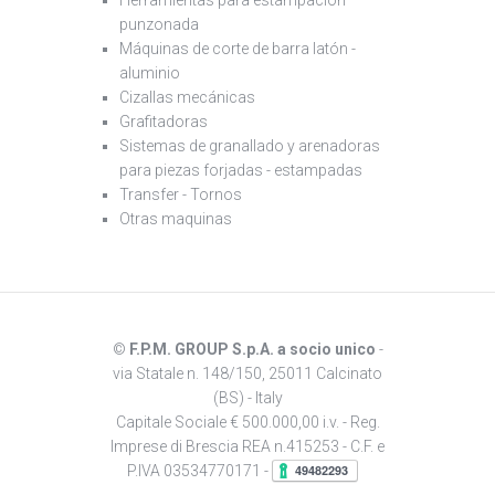
punzonada
Máquinas de corte de barra latón -
aluminio
Cizallas mecánicas
Grafitadoras
Sistemas de granallado y arenadoras
para piezas forjadas - estampadas
Transfer - Tornos
Otras maquinas
©
F.P.M. GROUP S.p.A. a socio unico
-
via Statale n. 148/150, 25011 Calcinato
(BS) - Italy
Capitale Sociale € 500.000,00 i.v. - Reg.
Imprese di Brescia REA n.415253 - C.F. e
P.IVA 03534770171 -