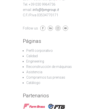
Tel. +39 030 9964736
email:
info@fpmgroup.it
C.F./P.iva 03534770171
Follow us
Páginas
Perfil corporativo
Calidad
Engineering
Reconstrucción de máquinas
Asistencia
Compramos tus prensas
Catàlogo
Partenarios