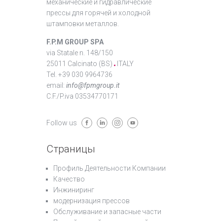
механические и гидравлические
прессы для горячей и холодной
штамповки металлов.
F.P.M GROUP SPA
via Statale n. 148/150
25011 Calcinato (BS)
ITALY
Tel. +39 030 9964736
email:
info@fpmgroup.it
C.F./P.iva 03534770171
Follow us
Страницы
Профиль Деятельности Компании
Качество
Инжиниринг
модернизация прессов
Обслуживание и запасные части