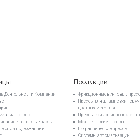
ицы
Продукции
ь Деятельности Компании
Фрикционные винтовые прес
во
Прессы для штамповки горяч
ринг
цветных металлов
изация прессов
Прессы кривошипно-коленны
ивание и запасные части
Механические прессы
те свой подержанный
Гидравлические прессы
г
Системы автоматизации