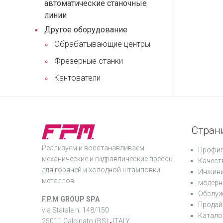
автоматические станочные
линии
Другое оборудование
Обрабатывающие центры
Фрезерные станки
Кантователи
Стран
Реализуем и восстанавливаем
Профил
механические и гидравлические прессы
Качест
для горячей и холодной штамповки
Инжини
металлов.
модерн
Обслуж
F.P.M GROUP SPA
Продай
via Statale n. 148/150
Катало
25011 Calcinato (BS)
ITALY