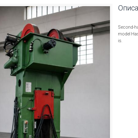
Опис
Second-han
model Hase
is.